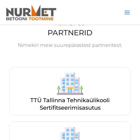
Skip
Main
to
Men
content
NURMET OÜ
PARTNERID
Nimekiri meie suurepärastest partneritest.
TTÜ Tallinna Tehnikaülikooli
Sertifitseerimisasutus