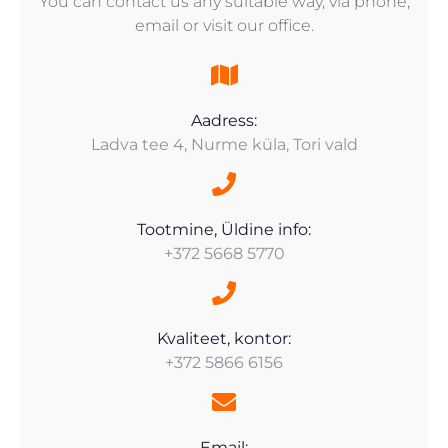
You can contact us any suitable way, via phone,
email or visit our office.
Aadress:
Ladva tee 4, Nurme küla, Tori vald
Tootmine, Üldine info:
+372 5668 5770
Kvaliteet, kontor:
+372 5866 6156
Email: