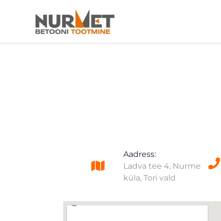
Skip
to
content
Aadress:
Ladva tee 4, Nurme
küla, Tori vald