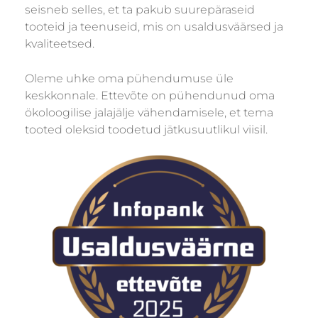
seisneb selles, et ta pakub suurepäraseid
tooteid ja teenuseid, mis on usaldusväärsed ja
kvaliteetsed.
Oleme uhke oma pühendumuse üle
keskkonnale. Ettevõte on pühendunud oma
ökoloogilise jalajälje vähendamisele, et tema
tooted oleksid toodetud jätkusuutlikul viisil.