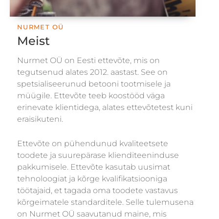
NURMET OÜ
Meist
Nurmet OÜ on Eesti ettevõte, mis on
tegutsenud alates 2012. aastast. See on
spetsialiseerunud betooni tootmisele ja
müügile. Ettevõte teeb koostööd väga
erinevate klientidega, alates ettevõtetest kuni
eraisikuteni.
Ettevõte on pühendunud kvaliteetsete
toodete ja suurepärase klienditeeninduse
pakkumisele. Ettevõte kasutab uusimat
tehnoloogiat ja kõrge kvalifikatsiooniga
töötajaid, et tagada oma toodete vastavus
kõrgeimatele standarditele. Selle tulemusena
on Nurmet OÜ saavutanud maine, mis