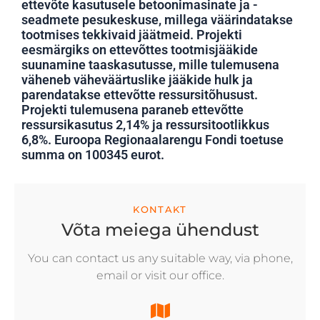
ettevõte kasutusele betoonimasinate ja -
seadmete pesukeskuse, millega väärindatakse
tootmises tekkivaid jäätmeid. Projekti
eesmärgiks on ettevõttes tootmisjääkide
suunamine taaskasutusse, mille tulemusena
väheneb väheväärtuslike jääkide hulk ja
parendatakse ettevõtte ressursitõhusust.
Projekti tulemusena paraneb ettevõtte
ressursikasutus 2,14% ja ressursitootlikkus
6,8%. Euroopa Regionaalarengu Fondi toetuse
summa on 100345 eurot.
KONTAKT
Võta meiega ühendust
You can contact us any suitable way, via phone,
email or visit our office.